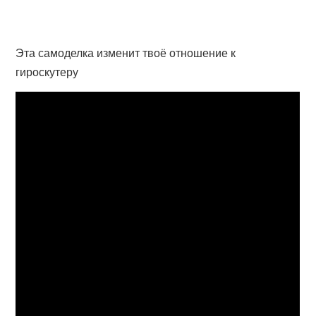
Эта самоделка изменит твоё отношение к
гироскутеру