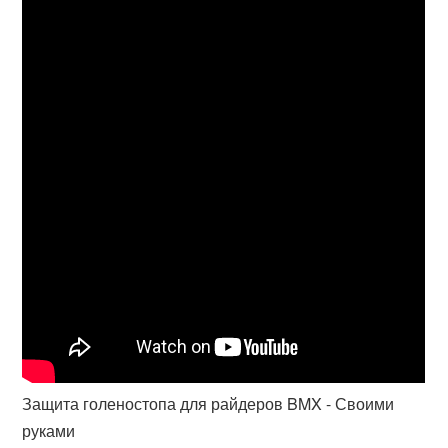
Защита голеностопа для райдеров BMX - Своими
руками