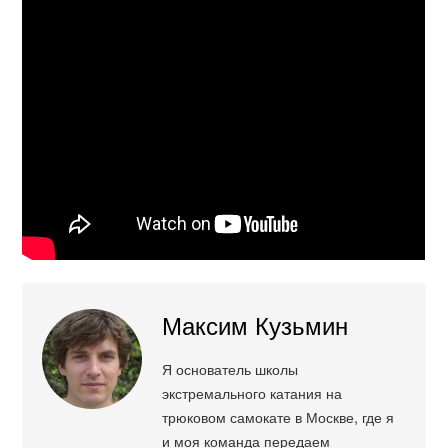
Максим Кузьмин
Я основатель школы
экстремального катания на
трюковом самокате в Москве, где я
и моя команда передаем