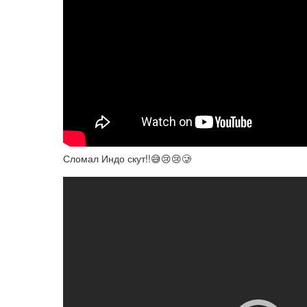
Сломал Индо скут!!😅😢😢🥲