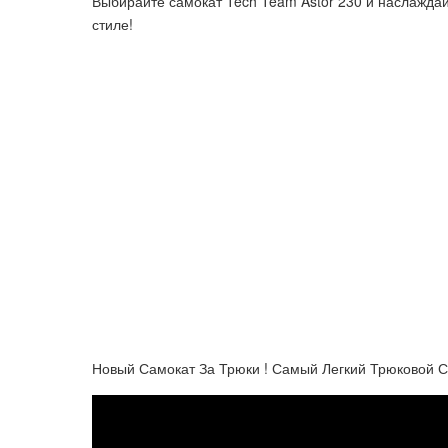
Выбирайте самокат Tech Team Astor 230 и наслаждай
стиле!
Новый Самокат За Трюки ! Самый Легкий Трюковой С