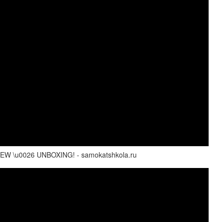
\u0026 UNBOXING! - samokatshkola.ru