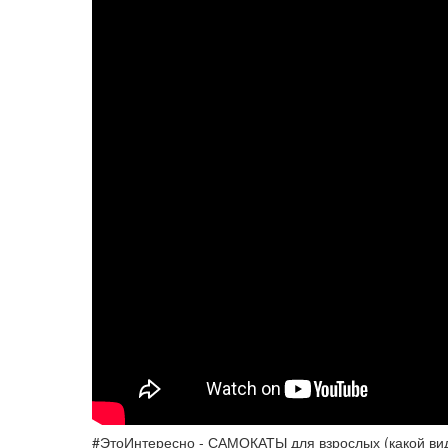
#ЭтоИнтересно - САМОКАТЫ для взрослых (какой ви