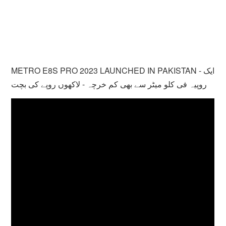
METRO E8S PRO 2023 LAUNCHED IN PAKISTAN - ایک
روپیہ فی کلو میٹر سے بھی کم خرچہ - لاکھوں روپے کی بچت