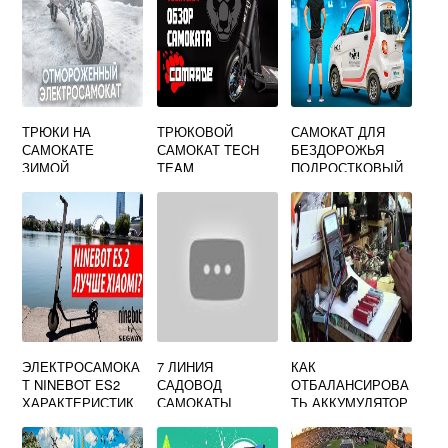
ТРЮКИ НА
ТРЮКОВОЙ
САМОКАТ ДЛЯ
САМОКАТЕ
САМОКАТ TECH
БЕЗДОРОЖЬЯ
ЗИМОЙ
TEAM
ПОДРОСТКОВЫЙ
ЭЛЕКТРОСАМОКА
7 ЛИНИЯ
КАК
Т NINEBOT ES2
САДОВОД
ОТБАЛАНСИРОВА
ХАРАКТЕРИСТИК
САМОКАТЫ
ТЬ АККУМУЛЯТОР
И
САМОКАТА