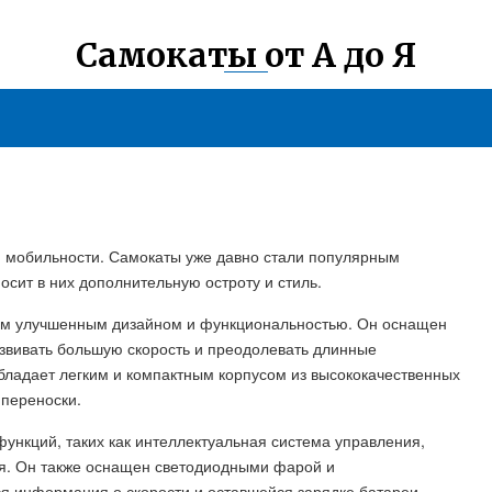
Самокаты от А до Я
ой мобильности. Самокаты уже давно стали популярным
осит в них дополнительную остроту и стиль.
оим улучшенным дизайном и функциональностью. Он оснащен
звивать большую скорость и преодолевать длинные
обладает легким и компактным корпусом из высококачественных
 переноски.
ункций, таких как интеллектуальная система управления,
ля. Он также оснащен светодиодными фарой и
я информация о скорости и оставшейся зарядке батареи.