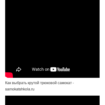
Как выбрать крутой трюковой самокат -
samokatshkola.ru