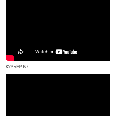
КУРЬЕР В \