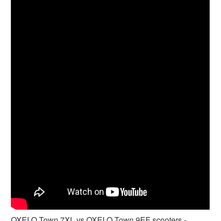
OXELO Town 7XL vs OXELO Town 9EF scooters -