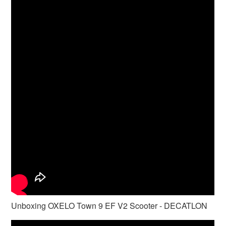
Unboxing OXELO Town 9 EF V2 Scooter - DECATLON