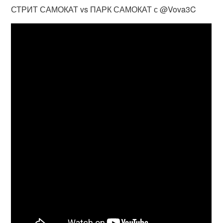
СТРИТ САМОКАТ vs ПАРК САМОКАТ с @Vova3C​