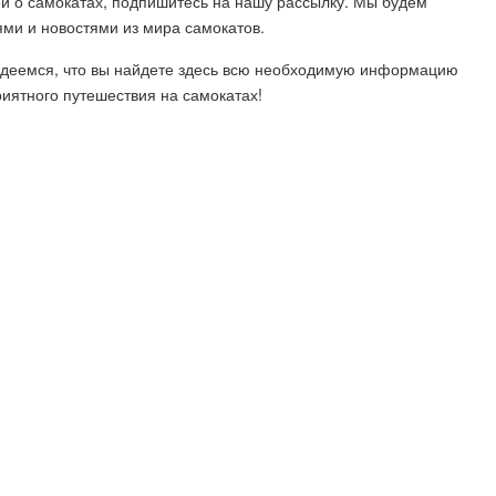
тей о самокатах, подпишитесь на нашу рассылку. Мы будем
ями и новостями из мира самокатов.
адеемся, что вы найдете здесь всю необходимую информацию
риятного путешествия на самокатах!